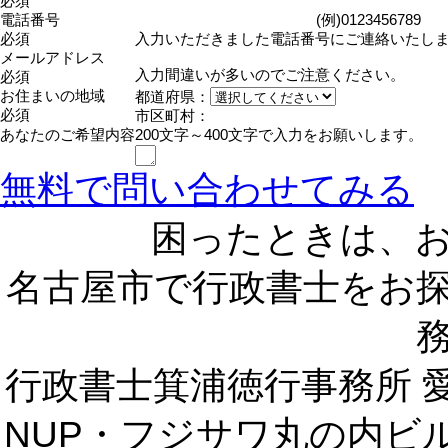
必須
電話番号
(例)0123456789
必須
入力いただきました電話番号にご連絡いたし
メールアドレス
入力間違いが多いのでご注意ください。
必須
お住まいの地域
都道府県：
必須
市区町村：
あなたのご希望内容
200文字～400文字で入力をお願いします。
無料で問い合わせてみる
困ったときは、
名古屋市で行政書士をお
行政書士箕浦徳行事務所
NUP・フジサワ丸の内ビル