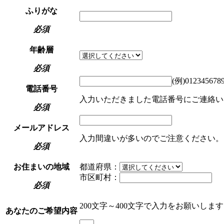
ふりがな
必須
年齢層
必須
(例)012345678
電話番号
入力いただきました電話番号にご連絡い
必須
メールアドレス
入力間違いが多いのでご注意ください。
必須
お住まいの地域
都道府県：
市区町村：
必須
200文字～400文字で入力をお願いしま
あなたのご希望内容